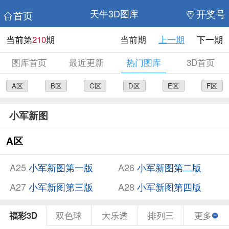
开奖号
天牛3D图库
首页
当前第
210
期
当前期
上一期
下一期
图库首页
最近更新
热门图库
3D首页
A区
B区
C区
D区
E区
F区
小军新图
A区
A25
小军新图第一版
A26
小军新图第二版
A27
小军新图第三版
A28
小军新图第四版
福彩3D
双色球
大乐透
排列三
更多