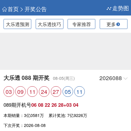
走势图
首页
开奖公告
大乐透预测
大乐透技巧
专家推荐
更多
大乐透 088 期开奖
2026088
08-05(周三)
03
09
11
24
27
05
11
089期开机号
06 08 22 26 28+03 04
本期销量：3亿0581万 累计奖池: 7亿9226万
下次开奖：
2026-08-08