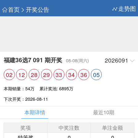
走势图
首页
开奖公告
福建36选7 091 期开奖
2026091
08-08(周六)
02
12
28
29
33
34
36
05
本期销量：54万 累计奖池: 6895万
下次开奖：
2026-08-11
本期详情
最近10期
奖项
中奖注数
单注金额
特等奖
0
0