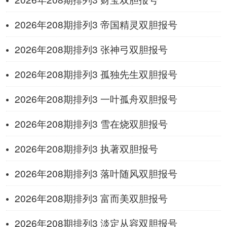
2026年208期排列3 帝国精灵双胆报号
2026年208期排列3 张神弓双胆报号
2026年208期排列3 孤独先生双胆报号
2026年208期排列3 一叶孤舟双胆报号
2026年208期排列3 雪在烧双胆报号
2026年208期排列3 执著双胆报号
2026年208期排列3 落叶随风双胆报号
2026年208期排列3 富而美双胆报号
2026年208期排列3 淡定从容双胆报号