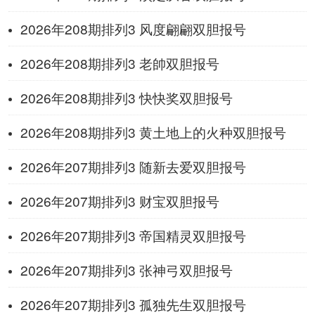
2026年208期排列3 风度翩翩双胆报号
2026年208期排列3 老帥双胆报号
2026年208期排列3 快快奖双胆报号
2026年208期排列3 黄土地上的火种双胆报号
2026年207期排列3 随新去爱双胆报号
2026年207期排列3 财宝双胆报号
2026年207期排列3 帝国精灵双胆报号
2026年207期排列3 张神弓双胆报号
2026年207期排列3 孤独先生双胆报号