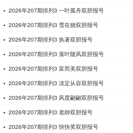
2026年207期排列3 一叶孤舟双胆报号
2026年207期排列3 雪在烧双胆报号
2026年207期排列3 执著双胆报号
2026年207期排列3 落叶随风双胆报号
2026年207期排列3 富而美双胆报号
2026年207期排列3 淡定从容双胆报号
2026年207期排列3 风度翩翩双胆报号
2026年207期排列3 老帥双胆报号
2026年207期排列3 快快奖双胆报号