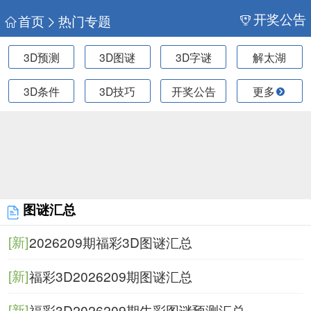
开奖公告
首页
热门专题
3D预测
3D图谜
3D字谜
解太湖
3D条件
3D技巧
开奖公告
更多
图谜汇总
2026209期福彩3D图谜汇总
福彩3D2026209期图谜汇总
福彩3D2026209期牛彩图谜预测汇总