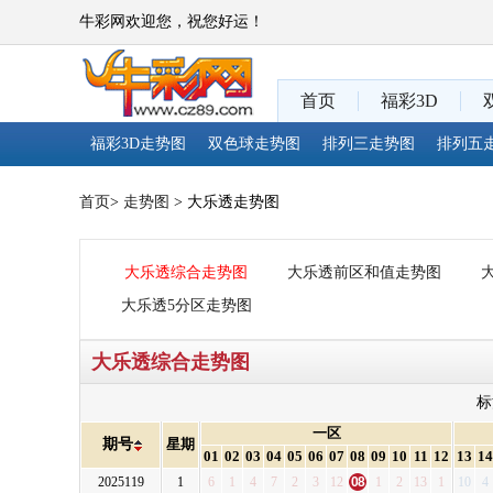
牛彩网欢迎您，祝您好运！
首页
福彩3D
福彩3D走势图
双色球走势图
排列三走势图
排列五
首页
>
走势图
> 大乐透走势图
大乐透综合走势图
大乐透前区和值走势图
大乐透5分区走势图
大乐透综合走势图
标
一区
期号
星期
01
02
03
04
05
06
07
08
09
10
11
12
13
14
2025119
1
6
1
4
7
2
3
12
08
1
2
13
1
10
4