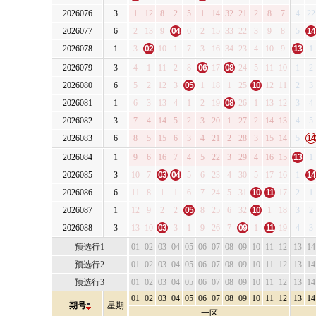
2026076
3
1
12
8
2
5
1
14
32
21
2
8
7
4
22
2026077
6
2
13
9
04
6
2
15
33
22
3
9
8
5
14
2026078
1
3
02
10
1
7
3
16
34
23
4
10
9
13
1
2026079
3
4
1
11
2
8
06
17
08
24
5
11
10
1
2
2026080
6
5
2
12
3
05
1
18
1
25
10
12
11
2
3
2026081
1
6
3
13
4
1
2
19
08
26
1
13
12
3
4
2026082
3
7
4
14
5
2
3
20
1
27
2
14
13
4
5
2026083
6
8
5
15
6
3
4
21
2
28
3
15
14
5
14
2026084
1
9
6
16
7
4
5
22
3
29
4
16
15
13
1
2026085
3
10
7
03
04
5
6
23
4
30
5
17
16
1
14
2026086
6
11
8
1
1
6
7
24
5
31
10
11
17
2
1
2026087
1
12
9
2
2
05
8
25
6
32
10
1
18
3
2
2026088
3
13
10
03
3
1
9
26
7
09
1
11
19
4
3
预选行1
01
02
03
04
05
06
07
08
09
10
11
12
13
14
预选行2
01
02
03
04
05
06
07
08
09
10
11
12
13
14
预选行3
01
02
03
04
05
06
07
08
09
10
11
12
13
14
01
02
03
04
05
06
07
08
09
10
11
12
13
14
期号
星期
一区