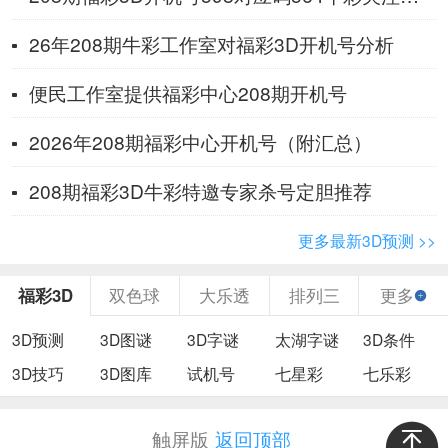
26年208期牛彩工作室对福彩3D开机号分析
便民工作室提供福彩中心208期开机号
2026年208期福彩中心开机号（附汇总）
208期福彩3D牛彩特邀专家杀号定胆推荐
更多最新3D预测 >>
福彩3D
双色球
大乐透
排列三
更多
3D预测
3D图谜
3D字谜
太湖字谜
3D条件
3D技巧
3D图库
试机号
七星彩
七乐彩
触屏版
返回顶部