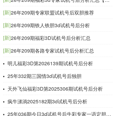
26年209期专家联盟试机号后双胆推荐
26年209期铁人铁胆3d试机号后分析
26年209期福彩3D试机号后分析汇总
26年209期各路专家试机号后分析汇总
明儿福彩3D第2026139期试机号后分析
25年332期三国情3d试机号后独胆
天外飞仙福彩3D第2025306期试机号后分析
疯牛涕淌2025182期3d试机号后分析
25年036期今日3d试机号后牛彩专家一语定胆推荐分析汇总