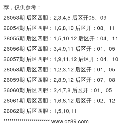
荐，仅供参考：
26053期 后区四胆：2,3,4,5 后区开05、09
26054期 后区四胆：1,6,8,10 后区开：08、11
26055期 后区四胆：1,5,10,12 后区开：04、11
26056期 后区四胆：3,4,9,11 后区开：01、05
26057期 后区四胆：1,9,11,12 后区开：04、10
26058期 后区四胆：1,2,3,12 后区开：01、05
26059期 后区四胆：2,8,9,12 后区开：07、08
26060期 后区四胆：2,4,7,8 后区开：01、05
26061期 后区四胆：1,6,8,12 后区开：02、12
26062期 后区四胆：1,5,10,11
*********************** www.cz89.com