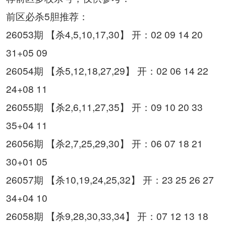
前区必杀5胆推荐：
26053期 【杀4,5,10,17,30】 开：02 09 14 20
31+05 09
26054期 【杀5,12,18,27,29】 开：02 06 14 22
24+08 11
26055期 【杀2,6,11,27,35】 开：09 10 20 33
35+04 11
26056期 【杀2,7,25,29,30】 开：06 07 18 21
30+01 05
26057期 【杀10,19,24,25,32】 开：23 25 26 27
34+04 10
26058期 【杀9,28,30,33,34】 开：07 12 13 18