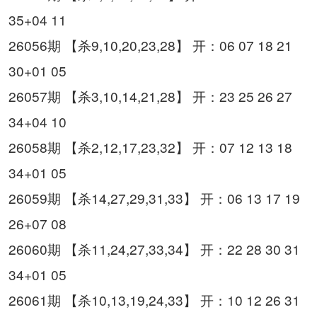
35+04 11
26056期 【杀9,10,20,23,28】 开：06 07 18 21
30+01 05
26057期 【杀3,10,14,21,28】 开：23 25 26 27
34+04 10
26058期 【杀2,12,17,23,32】 开：07 12 13 18
34+01 05
26059期 【杀14,27,29,31,33】 开：06 13 17 19
26+07 08
26060期 【杀11,24,27,33,34】 开：22 28 30 31
34+01 05
26061期 【杀10,13,19,24,33】 开：10 12 26 31