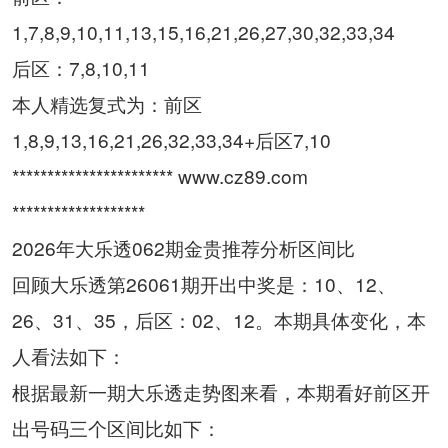
1,7,8,9,10,11,13,15,16,21,26,27,30,32,33,34
后区：7,8,10,11
本人精选复式为：前区
1,8,9,13,16,21,26,32,33,34+后区7,10
*********************** www.cz89.com
*******************
2026年大乐透062期金贵推荐分析区间比
回顾大乐透第26061期开出中奖是：10、12、
26、31、35，后区：02、12。本期具体变化，本
人看法如下：
根据最新一期大乐透走势图来看，本期看好前区开
出号码三个区间比如下：