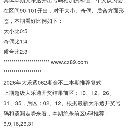
在区间90-101开出，对于大小、奇偶、质合方面形
态，本期看好比例如下：
大小比0:5
奇偶比1:4
质合比2:3
*********************** www.cz89.com
*******************
2026年大乐透062期金不二本期推荐复式
上期超级大乐透开奖结果前区：10、12、26、
31、35，后区：02、12。根据最新大乐透开奖号
码和遗漏走势来看，本期绝杀前区5码推荐：
6,9,16,26,31