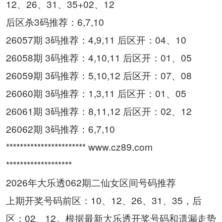
12、26、31、35+02、12
后区杀3码推荐：6,7,10
26057期 3码推荐：4,9,11 后区开：04、10
26058期 3码推荐：4,10,11 后区开：01、05
26059期 3码推荐：5,10,12 后区开：07、08
26060期 3码推荐：1,3,11 后区开：01、05
26061期 3码推荐：8,11,12 后区开：02、12
26062期 3码推荐：6,7,10
*********************** www.cz89.com
*******************
2026年大乐透062期二仙女区间号码推荐
上期开奖号码前区：10、12、26、31、35，后
区：02、12。根据最新大乐透开奖号码和遗漏走势