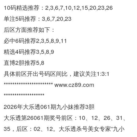
10码精选推荐：2,3,6,7,10,12,15,20,23,26
单注5码推荐：3,6,7,20,23
后区方面推荐如下：
必中6码推荐2,3,5,8,9,11
精选4码推荐3,5,8,9
直博2胆推荐5,8
具体前区开出号码区间比，建议关注1:3:1
*********************** www.cz89.com
*******************
2026年大乐透061期九小妹推荐3胆
大乐透第26061期奖号前区：10、12、26、31、
35，后区：02、12。大乐透杀号美女专家“九小