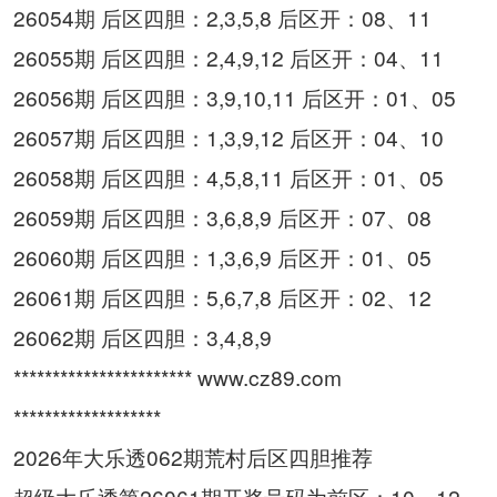
26054期 后区四胆：2,3,5,8 后区开：08、11
26055期 后区四胆：2,4,9,12 后区开：04、11
26056期 后区四胆：3,9,10,11 后区开：01、05
26057期 后区四胆：1,3,9,12 后区开：04、10
26058期 后区四胆：4,5,8,11 后区开：01、05
26059期 后区四胆：3,6,8,9 后区开：07、08
26060期 后区四胆：1,3,6,9 后区开：01、05
26061期 后区四胆：5,6,7,8 后区开：02、12
26062期 后区四胆：3,4,8,9
*********************** www.cz89.com
*******************
2026年大乐透062期荒村后区四胆推荐
超级大乐透第26061期开奖号码为前区：10、12、