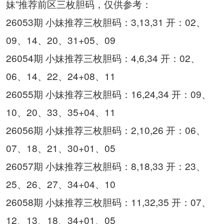
妹”推荐前区三枚胆码，仅供参考：
26053期 小妹推荐三枚胆码：3,13,31 开：02、
09、14、20、31+05、09
26054期 小妹推荐三枚胆码：4,6,34 开：02、
06、14、22、24+08、11
26055期 小妹推荐三枚胆码：16,24,34 开：09、
10、20、33、35+04、11
26056期 小妹推荐三枚胆码：2,10,26 开：06、
07、18、21、30+01、05
26057期 小妹推荐三枚胆码：8,18,33 开：23、
25、26、27、34+04、10
26058期 小妹推荐三枚胆码：11,32,35 开：07、
12、13、18、34+01、05