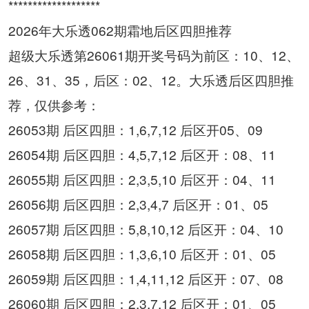
*******************
2026年大乐透062期霜地后区四胆推荐
超级大乐透第26061期开奖号码为前区：10、12、
26、31、35，后区：02、12。大乐透后区四胆推
荐，仅供参考：
26053期 后区四胆：1,6,7,12 后区开05、09
26054期 后区四胆：4,5,7,12 后区开：08、11
26055期 后区四胆：2,3,5,10 后区开：04、11
26056期 后区四胆：2,3,4,7 后区开：01、05
26057期 后区四胆：5,8,10,12 后区开：04、10
26058期 后区四胆：1,3,6,10 后区开：01、05
26059期 后区四胆：1,4,11,12 后区开：07、08
26060期 后区四胆：2,3,7,12 后区开：01、05