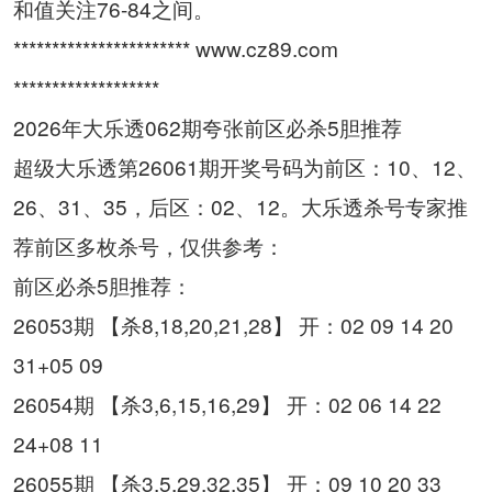
和值关注76-84之间。
*********************** www.cz89.com
*******************
2026年大乐透062期夸张前区必杀5胆推荐
超级大乐透第26061期开奖号码为前区：10、12、
26、31、35，后区：02、12。大乐透杀号专家推
荐前区多枚杀号，仅供参考：
前区必杀5胆推荐：
26053期 【杀8,18,20,21,28】 开：02 09 14 20
31+05 09
26054期 【杀3,6,15,16,29】 开：02 06 14 22
24+08 11
26055期 【杀3,5,29,32,35】 开：09 10 20 33