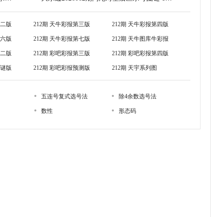
第二版
212期 天牛彩报第三版
212期 天牛彩报第四版
第六版
212期 天牛彩报第七版
212期 天牛图库牛彩报
第二版
212期 彩吧彩报第三版
212期 彩吧彩报第四版
字谜版
212期 彩吧彩报预测版
212期 天宇系列图
五连号复式选号法
除4余数选号法
数性
形态码