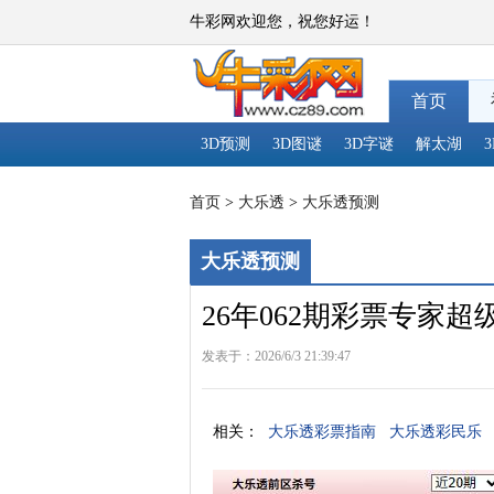
牛彩网欢迎您，祝您好运！
首页
3D预测
3D图谜
3D字谜
解太湖
首页
>
大乐透
>
大乐透预测
大乐透预测
26年062期彩票专家
发表于：2026/6/3 21:39:47
相关：
大乐透彩票指南
大乐透彩民乐