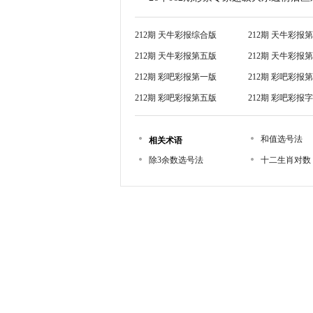
212期 天牛彩报综合版
212期 天牛彩报
212期 天牛彩报第五版
212期 天牛彩报
212期 彩吧彩报第一版
212期 彩吧彩报
212期 彩吧彩报第五版
212期 彩吧彩报
和值选号法
相关术语
除3余数选号法
十二生肖对数