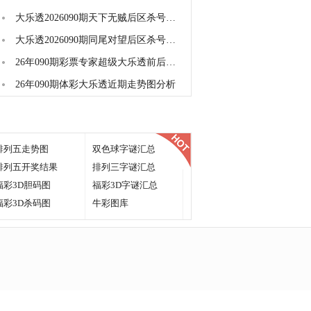
大乐透2026090期天下无贼后区杀号图谜 ...
大乐透2026090期同尾对望后区杀号图谜 ...
26年090期彩票专家超级大乐透前后区杀号图表
26年090期体彩大乐透近期走势图分析
排列五走势图
双色球字谜汇总
排列五开奖结果
排列三字谜汇总
福彩3D胆码图
福彩3D字谜汇总
福彩3D杀码图
牛彩图库