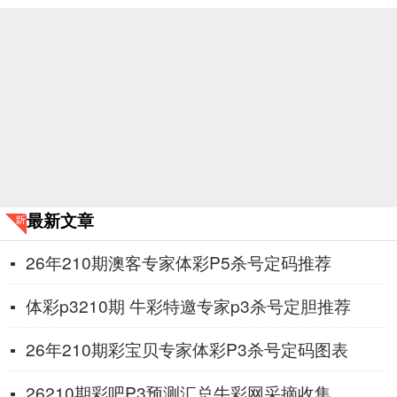
最新文章
26年210期澳客专家体彩P5杀号定码推荐
体彩p3210期 牛彩特邀专家p3杀号定胆推荐
26年210期彩宝贝专家体彩P3杀号定码图表
26210期彩吧P3预测汇总牛彩网采摘收集