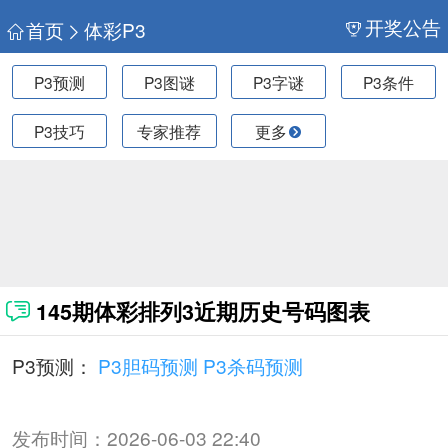
开奖公告
首页
体彩P3
P3预测
P3图谜
P3字谜
P3条件
P3技巧
专家推荐
更多
145期体彩排列3近期历史号码图表
P3预测：
P3胆码预测
P3杀码预测
发布时间：
2026-06-03 22:40