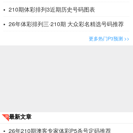
210期体彩排列3近期历史号码图表
26年体彩排列三·210期 大众彩名精选号码推荐
更多热门P3预测 >>
最新文章
26年210期澳客专家体彩P5杀号定码推荐