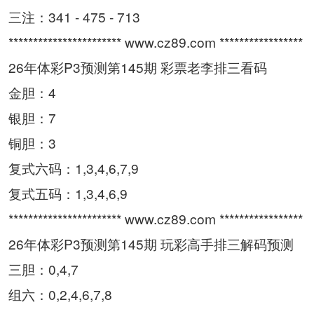
三注：341 - 475 - 713
*********************** www.cz89.com *****************
26年体彩P3预测第145期 彩票老李排三看码
金胆：4
银胆：7
铜胆：3
复式六码：1,3,4,6,7,9
复式五码：1,3,4,6,9
*********************** www.cz89.com *****************
26年体彩P3预测第145期 玩彩高手排三解码预测
三胆：0,4,7
组六：0,2,4,6,7,8