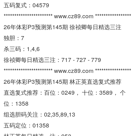
五码复式：04579
*********************** www.cz89.com *****************
26年体彩P3预测第145期 徐祯卿每日精选三注
独胆：7
杀三码：1,4,6
徐祯卿每日精选三注：717 - 727 - 779
*********************** www.cz89.com *****************
26年体彩P3预测第145期 林正英直选复式推荐
直选复式推荐：百位：0249， 十位：3589， 个
位：1358
组选胆码关注：02,35,89,13
五码定位：01358
林正英每日精选一注：953