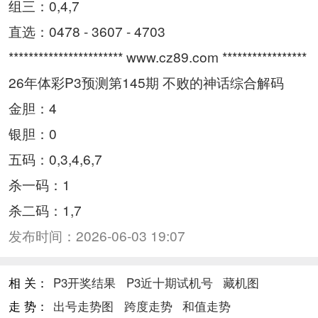
组三：0,4,7
直选：0478 - 3607 - 4703
*********************** www.cz89.com *****************
26年体彩P3预测第145期 不败的神话综合解码
金胆：4
银胆：0
五码：0,3,4,6,7
杀一码：1
杀二码：1,7
发布时间：
2026-06-03 19:07
相 关：
P3开奖结果
P3近十期试机号
藏机图
走 势：
出号走势图
跨度走势
和值走势