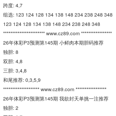
跨度: 4,7
组选: 123 124 128 134 138 148 234 238 248 348
123 124 128 134 138 148 234 238 248 348
*********************** www.cz89.com *****************
26年体彩P3预测第145期 小鲜肉本期胆码推荐
独胆: 8
双胆: 4,8
三胆: 3,4,8
和尾推荐: 0,3,5,9
******************** www.cz89.com *****************
26年体彩P3预测第145期 我欲封天单挑一注推荐
独胆: 2