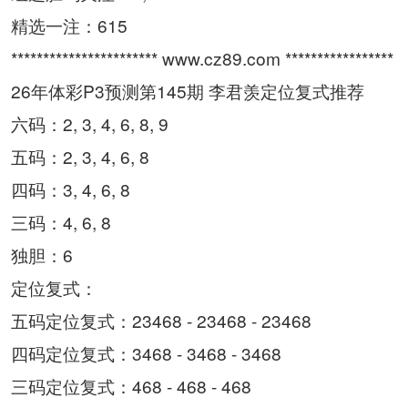
精选一注：615
*********************** www.cz89.com *****************
26年体彩P3预测第145期 李君羡定位复式推荐
六码：2, 3, 4, 6, 8, 9
五码：2, 3, 4, 6, 8
四码：3, 4, 6, 8
三码：4, 6, 8
独胆：6
定位复式：
五码定位复式：23468 - 23468 - 23468
四码定位复式：3468 - 3468 - 3468
三码定位复式：468 - 468 - 468