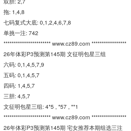
双胆: 2,7
拖: 1,4,8
七码复式大底: 0,1,2,4,6,7,8
单挑一注: 742
*********************** www.cz89.com *****************
26年体彩P3预测第145期 文征明包星三组
六码: 0,1,4,5,7,9
五码: 0,1,4,5,7
四码: 1,4,5,7
三胆: 4,5,7
文征明包星三组: 4*5 , *57 , **1
*********************** www.cz89.com *****************
26年体彩P3预测第145期 宅女推荐本期组选三注