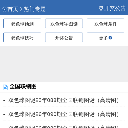
开奖公告
首页
热门专题
双色球预测
双色球字图谜
双色球条件
双色球技巧
开奖公告
更多
全国联销图
双色球图谜23年088期全国联销图谜（高清图）
双色球图谜26年090期全国联销图谜（高清图）
双色球图谜26年089期全国联销图谜（高清图）