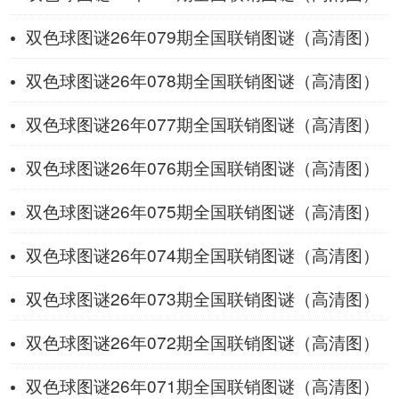
双色球图谜26年079期全国联销图谜（高清图）
双色球图谜26年078期全国联销图谜（高清图）
双色球图谜26年077期全国联销图谜（高清图）
双色球图谜26年076期全国联销图谜（高清图）
双色球图谜26年075期全国联销图谜（高清图）
双色球图谜26年074期全国联销图谜（高清图）
双色球图谜26年073期全国联销图谜（高清图）
双色球图谜26年072期全国联销图谜（高清图）
双色球图谜26年071期全国联销图谜（高清图）