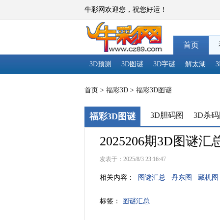
牛彩网欢迎您，祝您好运！
首页
3D预测
3D图谜
3D字谜
解太湖
首页
>
福彩3D
>
福彩3D图谜
3D胆码图
3D杀
福彩3D图谜
2025206期3D图谜
发表于：2025/8/3 23:16:47
相关内容：
图谜汇总
丹东图
藏机图
标签：
图谜汇总