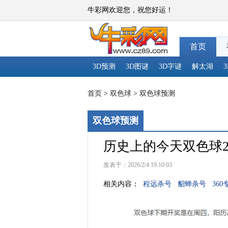
牛彩网欢迎您，祝您好运！
首页
3D预测
3D图谜
3D字谜
解太湖
首页
>
双色球
>
双色球预测
双色球预测
历史上的今天双色球
发表于：2026/2/4 19:10:03
相关内容：
程远杀号
貂蝉杀号
36