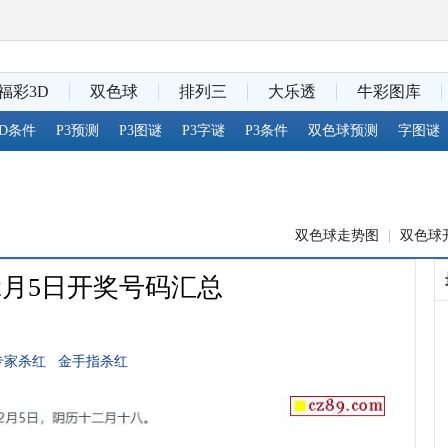
福彩3D
双色球
排列三
大乐透
牛彩图库
3D条件
P3预测
P3图谜
P3字谜
P3条件
双色球预测
字图谜
双色球走势图
|
双色球
2月5日开奖号码汇总
0专家杀红
金手指杀红