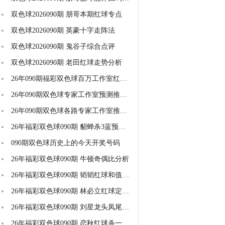
双色球2026090期 朋哥本期红球专点
双色球2026090期 英豪十字走阵法
双色球2026090期 鬼谷子综合点评
双色球2026090期 老田红球走势分析
26年090期福彩双色球百万工作室红球预测号推荐
26年090期双色球专家工作室预测推荐汇总
26年090期双色球各路专家工作室推荐汇编
26年福彩双色球090期 貂蝉杀3蓝预测推荐
090期双色球历史上的今天开奖号码
26年福彩双色球090期 牛顿奇偶比分析
26年福彩双色球090期 韬韬红球和值大小分析
26年福彩双色球090期 林必立红球定位分析
26年福彩双色球090期 刘星龙头凤尾奇偶分析
26年福彩双色球090期 恋秋红球杀一尾推荐