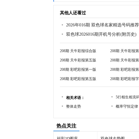
其他人还看过
2026年016期 双色球名家精选号码推
双色球2026016期开机号分析(附历史)
208期 天牛彩报综合版
208期 天牛彩报
208期 天牛彩报第五版
208期 天牛彩报
208期 彩吧彩报第一版
208期 彩吧彩报
208期 彩吧彩报第五版
208期 彩吧彩报
5行相生相克
相关术语：
整体走势
概率守恒定律
热点关注
福彩3D图库
双色球走势图