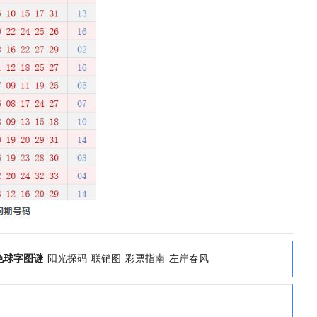
色球字图谜
阳光探码
联销图
彩票指南
左岸春风