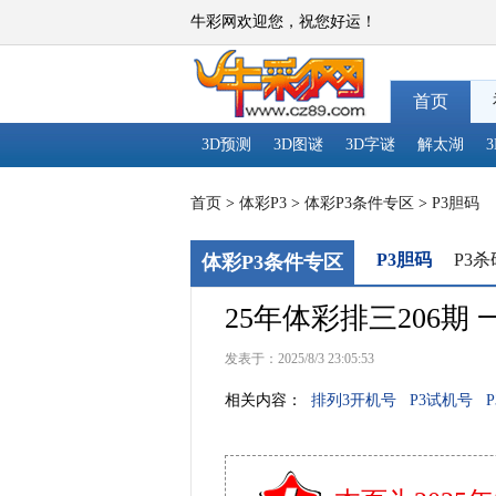
牛彩网欢迎您，祝您好运！
首页
3D预测
3D图谜
3D字谜
解太湖
首页
>
体彩P3
>
体彩P3条件专区
>
P3胆码
P3胆码
P3杀
体彩P3条件专区
25年体彩排三206期
发表于：2025/8/3 23:05:53
相关内容：
排列3开机号
P3试机号