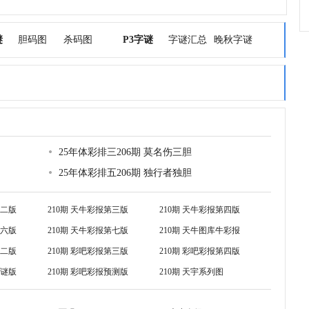
谜
胆码图
杀码图
P3字谜
字谜汇总
晚秋字谜
25年体彩排三206期 莫名伤三胆
25年体彩排五206期 独行者独胆
第二版
210期 天牛彩报第三版
210期 天牛彩报第四版
第六版
210期 天牛彩报第七版
210期 天牛图库牛彩报
第二版
210期 彩吧彩报第三版
210期 彩吧彩报第四版
字谜版
210期 彩吧彩报预测版
210期 天宇系列图