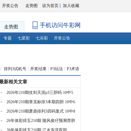
开奖公告
走势图
设为首页
加入收藏
手机访问牛彩网
走势图
专题
七星彩
七乐彩
开奖公告
|
排列3试机号
|
开奖结果
|
P3玩法
|
P3术语
最新相关文章
扫描二维码访问牛彩手机版
2026年210期仗剑天涯p3三胆码 10中5
2026年210期章克标排3本期四胆 10中6
2026年210期萧鼎排列3四码复式 10中8
26年体彩排五210期 随风俊仔预测荐胆
26年体彩排五210期 江水东流双胆