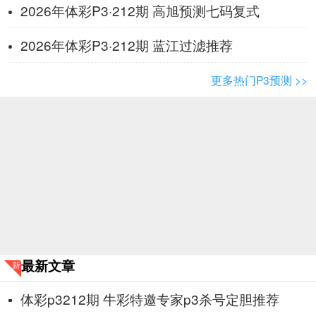
2026年体彩P3·212期 高旭预测七码复式
2026年体彩P3·212期 蓝江过滤推荐
更多热门P3预测 >>
最新文章
体彩p3212期 牛彩特邀专家p3杀号定胆推荐