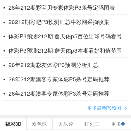
26年212期彩宝贝专家体彩P3杀号定码图表
26212期彩吧P3预测汇总牛彩网采摘收集
体彩P3预测212期 詹天佑p5百位出球号码看号
体彩P3预测212期 詹天佑p3本期看好和值范围
26年212期彩友体彩P3预测分析汇总
26年212期澳客专家体彩P5杀号定码推荐
26年212期澳客专家体彩P3杀号定码推荐
更多最新P3预测 >>
福彩3D
双色球
大乐透
排列三
更多