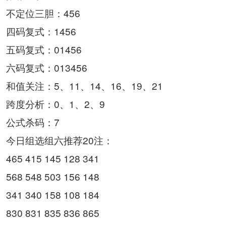
不定位三胆：456
四码复式：1456
五码复式：01456
六码复式：013456
和值关注：5、11、14、16、19、21
跨度分析：0、1、2、9
公式杀码：7
今日组选组六推荐20注：
465 415 145 128 341
568 548 503 156 148
341 340 158 108 184
830 831 835 836 865