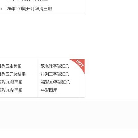
26年209期开月华清三胆
排列五走势图
双色球字谜汇总
排列五开奖结果
排列三字谜汇总
福彩3D胆码图
福彩3D字谜汇总
福彩3D杀码图
牛彩图库