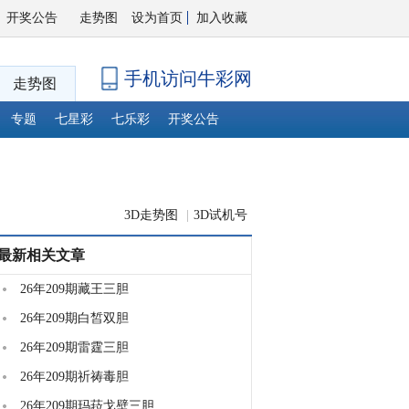
开奖公告
走势图
设为首页
加入收藏
手机访问牛彩网
走势图
专题
七星彩
七乐彩
开奖公告
3D走势图
|
3D试机号
最新相关文章
扫描二维码访问牛彩手机版
26年209期藏王三胆
26年209期白皙双胆
26年209期雷霆三胆
26年209期祈祷毒胆
26年209期玛菈戈壁三胆