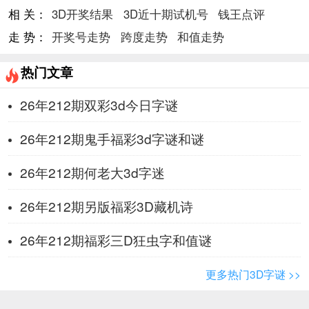
相 关：
3D开奖结果
3D近十期试机号
钱王点评
走 势：
开奖号走势
跨度走势
和值走势
热门文章
26年212期双彩3d今日字谜
26年212期鬼手福彩3d字谜和谜
26年212期何老大3d字迷
26年212期另版福彩3D藏机诗
26年212期福彩三D狂虫字和值谜
更多热门3D字谜 >>