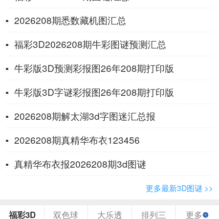
2026208期悉数藏机图汇总
福彩3D2026208期牛彩图谜预测汇总
牛彩版3D预测彩报图26年208期打印版
牛彩版3D字谜彩报图26年208期打印版
2026208期解太湖3d字图迷汇总报
2026208期真精华布衣123456
真精华布衣报2026208期3d图谜
更多最新3D图谜 >>
福彩3D
双色球
大乐透
排列三
更多