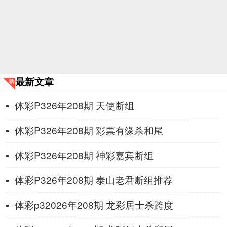
最新文章
体彩P326年208期 天使断组
体彩P326年208期 彩票有缘杀和尾
体彩P326年208期 神彩嘉宾断组
体彩P326年208期 泰山老君断组推荐
体彩p32026年208期 龙彩居士杀跨度