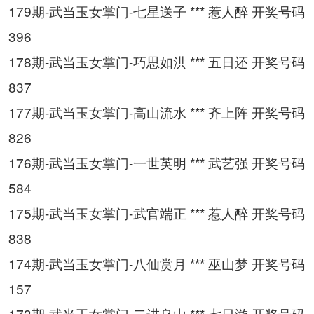
179期-武当玉女掌门-七星送子 *** 惹人醉 开奖号码
396
178期-武当玉女掌门-巧思如洪 *** 五日还 开奖号码
837
177期-武当玉女掌门-高山流水 *** 齐上阵 开奖号码
826
176期-武当玉女掌门-一世英明 *** 武艺强 开奖号码
584
175期-武当玉女掌门-武官端正 *** 惹人醉 开奖号码
838
174期-武当玉女掌门-八仙赏月 *** 巫山梦 开奖号码
157
173期-武当玉女掌门-二进乌山 *** 七日游 开奖号码