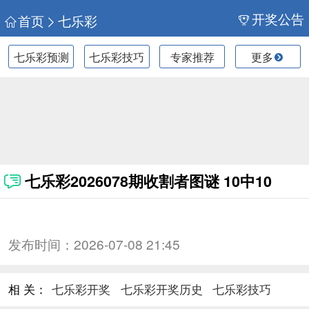
开奖公告
首页
七乐彩
七乐彩预测
七乐彩技巧
专家推荐
更多
七乐彩2026078期收割者图谜 10中10
发布时间：
2026-07-08 21:45
相 关：
七乐彩开奖
七乐彩开奖历史
七乐彩技巧