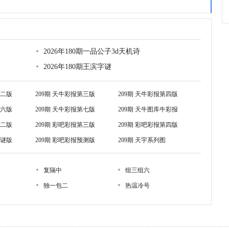
2026年180期一品公子3d天机诗
2026年180期王滨字谜
第二版
209期 天牛彩报第三版
209期 天牛彩报第四版
第六版
209期 天牛彩报第七版
209期 天牛图库牛彩报
第二版
209期 彩吧彩报第三版
209期 彩吧彩报第四版
字谜版
209期 彩吧彩报预测版
209期 天宇系列图
复隔中
组三组六
独一包二
热温冷号