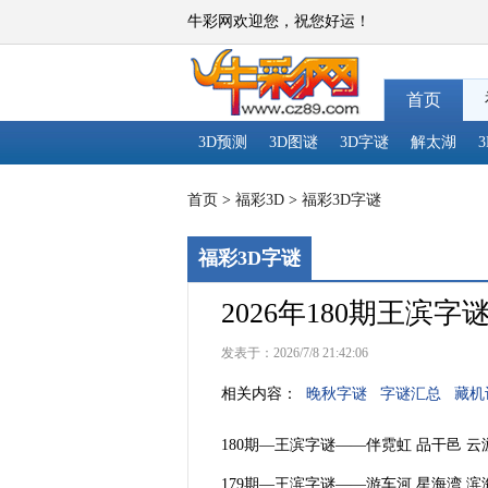
牛彩网欢迎您，祝您好运！
首页
3D预测
3D图谜
3D字谜
解太湖
首页
>
福彩3D
>
福彩3D字谜
福彩3D字谜
2026年180期王滨字
发表于：2026/7/8 21:42:06
相关内容：
晚秋字谜
字谜汇总
藏机
180期—王滨字谜——伴霓虹 品干邑 云
179期—王滨字谜——游车河 星海湾 滨海