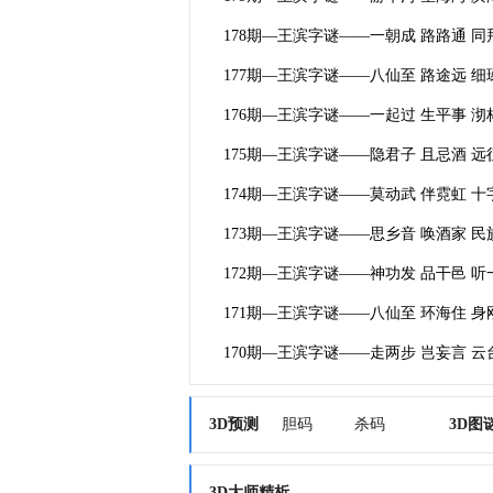
178期—王滨字谜——一朝成 路路通 同拜
177期—王滨字谜——八仙至 路途远 细琢
176期—王滨字谜——一起过 生平事 沏杯
175期—王滨字谜——隐君子 且忌酒 远征
174期—王滨字谜——莫动武 伴霓虹 十字
173期—王滨字谜——思乡音 唤酒家 民族
172期—王滨字谜——神功发 品干邑 听一
171期—王滨字谜——八仙至 环海住 身刚
170期—王滨字谜——走两步 岂妄言 云台
3D预测
胆码
杀码
3D图
3D大师精析