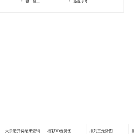
独一包二
热温冷号
大乐透开奖结果查询
福彩3D走势图
排列三走势图