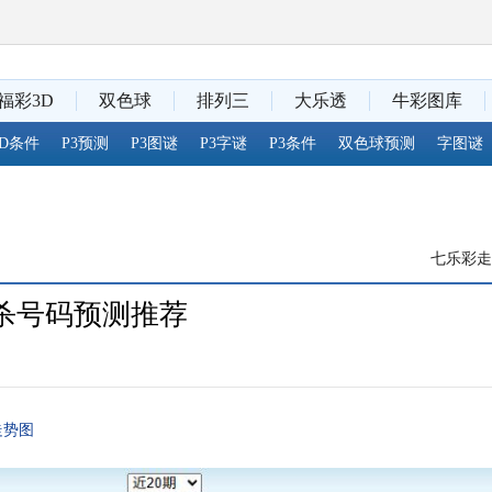
福彩3D
双色球
排列三
大乐透
牛彩图库
3D条件
P3预测
P3图谜
P3字谜
P3条件
双色球预测
字图谜
七乐彩
家杀号码预测推荐
走势图