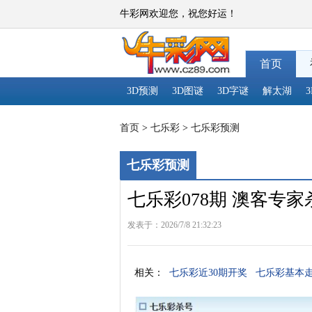
牛彩网欢迎您，祝您好运！
首页
3D预测
3D图谜
3D字谜
解太湖
首页
>
七乐彩
>
七乐彩预测
七乐彩预测
七乐彩078期 澳客专
发表于：2026/7/8 21:32:23
相关：
七乐彩近30期开奖
七乐彩基本