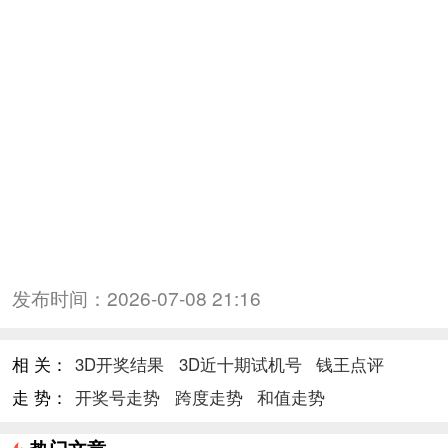
发布时间：
2026-07-08 21:16
相 关：
3D开奖结果
3D近十期试机号
钱王点评
走 势：
开奖号走势
跨度走势
和值走势
热门文章