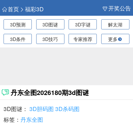
开奖公告
首页
福彩3D
3D预测
3D图谜
3D字谜
解太湖
3D条件
3D技巧
专家推荐
更多
丹东全图2026180期3d图谜
3D图谜：
3D胆码图
3D杀码图
标签：
丹东全图