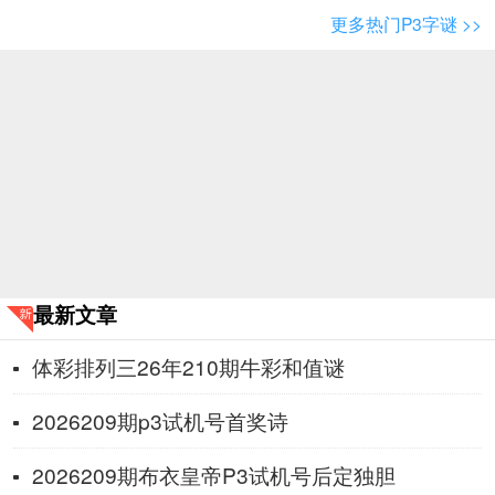
更多热门P3字谜 >>
最新文章
体彩排列三26年210期牛彩和值谜
2026209期p3试机号首奖诗
2026209期布衣皇帝P3试机号后定独胆