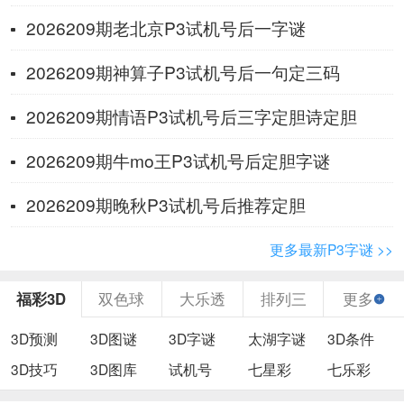
2026209期老北京P3试机号后一字谜
2026209期神算子P3试机号后一句定三码
2026209期情语P3试机号后三字定胆诗定胆
2026209期牛mo王P3试机号后定胆字谜
2026209期晚秋P3试机号后推荐定胆
更多最新P3字谜 >>
福彩3D
双色球
大乐透
排列三
更多
3D预测
3D图谜
3D字谜
太湖字谜
3D条件
3D技巧
3D图库
试机号
七星彩
七乐彩