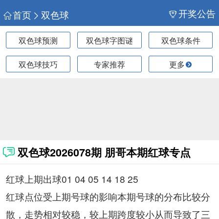
开奖公告
首页
双色球
双色球预测
双色球字图谜
双色球条件
双色球技巧
专家推荐
更多
双色球2026078期 朋哥本期红球专点
红球上期出球01 04 05 14 18 25
红球点位受上期号球的影响本期号球的分布比较分
散，走势相对较稳，较上期跨度较小从而导致了三