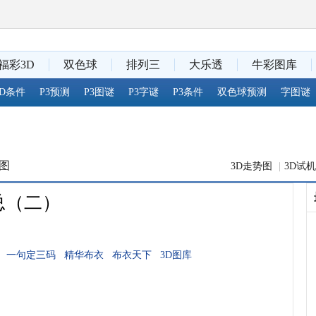
福彩3D
双色球
排列三
大乐透
牛彩图库
3D条件
P3预测
P3图谜
P3字谜
P3条件
双色球预测
字图谜
码图
3D走势图
|
3D试
汇总（二）
一句定三码
精华布衣
布衣天下
3D图库