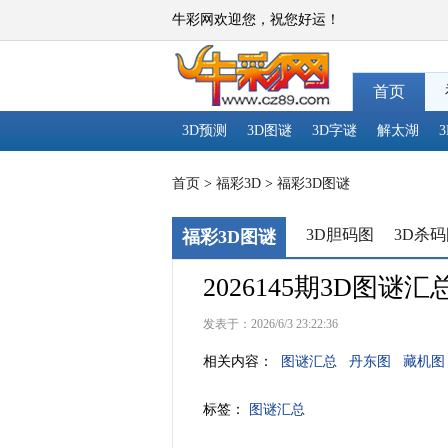
牛彩网欢迎您，祝您好运！
首页
3D预测
3D图谜
3D字谜
解太湖
首页
>
福彩3D
>
福彩3D图谜
3D胆码图
3D杀
福彩3D图谜
2026145期3D图谜
发表于：2026/6/3 23:22:36
相关内容：
图谜汇总
丹东图
藏机图
标签：
图谜汇总