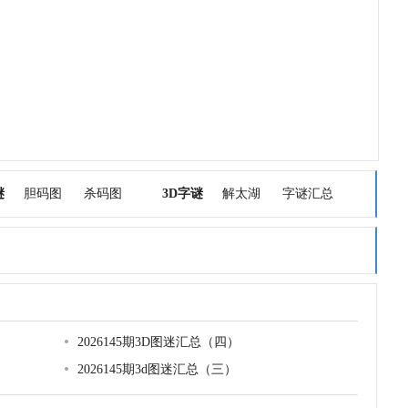
谜
胆码图
杀码图
3D字谜
解太湖
字谜汇总
2026145期3D图迷汇总（四）
2026145期3d图迷汇总（三）