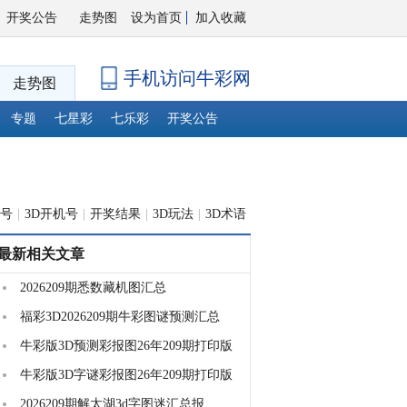
开奖公告
走势图
设为首页
加入收藏
手机访问牛彩网
走势图
专题
七星彩
七乐彩
开奖公告
机号
|
3D开机号
|
开奖结果
|
3D玩法
|
3D术语
最新相关文章
扫描二维码访问牛彩手机版
2026209期悉数藏机图汇总
福彩3D2026209期牛彩图谜预测汇总
牛彩版3D预测彩报图26年209期打印版
牛彩版3D字谜彩报图26年209期打印版
2026209期解太湖3d字图迷汇总报