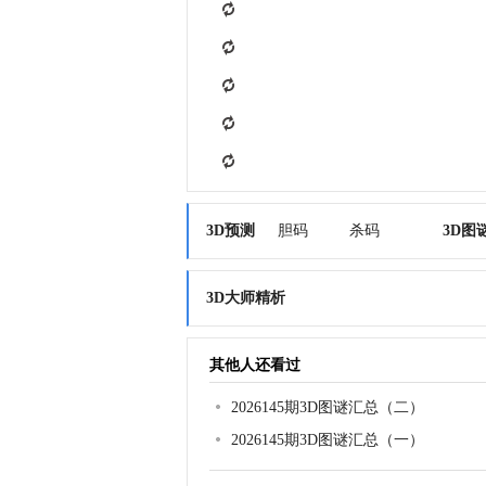
3D预测
胆码
杀码
3D图
3D大师精析
其他人还看过
2026145期3D图谜汇总（二）
2026145期3D图谜汇总（一）