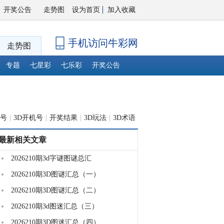
开奖公告
走势图
设为首页
加入收藏
手机访问牛彩网
走势图
专题
七星彩
七乐彩
开奖公告
机号
|
3D开机号
|
开奖结果
|
3D玩法
|
3D术语
最新相关文章
扫描二维码访问牛彩手机版
2026210期3d字谜图谜总汇
2026210期3D图谜汇总（一）
2026210期3D图谜汇总（二）
2026210期3d图迷汇总（三）
2026210期3D图迷汇总（四）