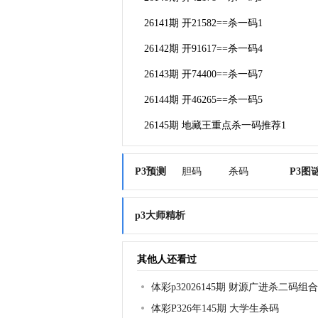
26141期 开21582==杀一码1
26142期 开91617==杀一码4
26143期 开74400==杀一码7
26144期 开46265==杀一码5
26145期 地藏王重点杀一码推荐1
P3预测
胆码
杀码
P3图
p3大师精析
其他人还看过
体彩p32026145期 财源广进杀二码组合
体彩P326年145期 大学生杀码