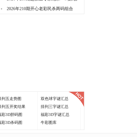
2026年210期开心老彩民杀两码组合
排列五走势图
双色球字谜汇总
排列五开奖结果
排列三字谜汇总
福彩3D胆码图
福彩3D字谜汇总
福彩3D杀码图
牛彩图库