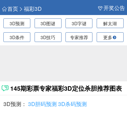
开奖公告
首页
福彩3D
3D预测
3D图谜
3D字谜
解太湖
3D条件
3D技巧
专家推荐
更多
145期彩票专家福彩3D定位杀胆推荐图表
3D预测：
3D胆码预测
3D杀码预测