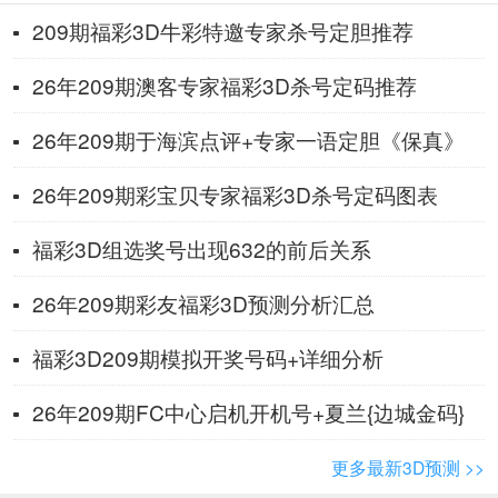
209期福彩3D牛彩特邀专家杀号定胆推荐
26年209期澳客专家福彩3D杀号定码推荐
26年209期于海滨点评+专家一语定胆《保真》
26年209期彩宝贝专家福彩3D杀号定码图表
福彩3D组选奖号出现632的前后关系
26年209期彩友福彩3D预测分析汇总
福彩3D209期模拟开奖号码+详细分析
26年209期FC中心启机开机号+夏兰{边城金码}
更多最新3D预测 >>