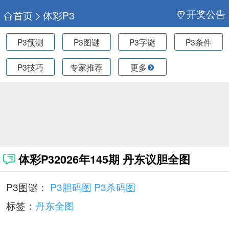
开奖公告
首页
体彩P3
P3预测
P3图谜
P3字谜
P3条件
P3技巧
专家推荐
更多
体彩P32026年145期 丹东议胆全图
P3图谜：
P3胆码图
P3杀码图
标签：
丹东全图