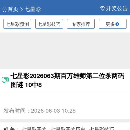
开奖公告
首页
七星彩
七星彩预测
七星彩技巧
专家推荐
更多
七星彩2026063期百万雄师第二位杀两码
图谜 10中8
发布时间：
2026-06-03 10:25
相 关：
七星彩开奖
七星彩开奖历史
七星彩技巧