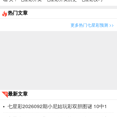
热门文章
更多热门七星彩预测 >>
最新文章
七星彩2026092期小尼姑玩彩双胆图谜 10中1