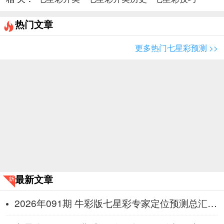
热门文章
更多热门七星彩预测 >>
最新文章
2026年091期 牛彩版七星彩专家定位预测总汇分析